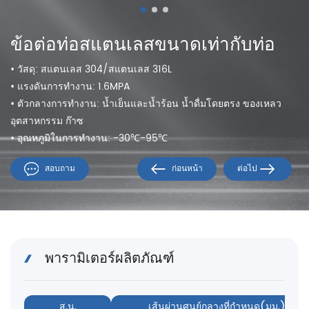
ข้อต่อท่อสแตนเลสขนาดเท่ากับท่อ
• วัสดุ: สแตนเลส 304/สแตนเลส 316L
• แรงดันการทำงาน: 1.6MPA
• ตัวกลางการทำงาน: น้ำเย็นและน้ำร้อน น้ำดื่มโดยตรง ของเหลว
อุตสาหกรรม ก๊าซ
• อุณหภูมิในการทำงาน: -30℃-95℃
สอบถาม
ก่อนหน้า
ต่อไป
พารามิเตอร์ผลิตภัณฑ์
ส.น.
เส้นผ่านศูนย์กลางที่กำหนด(มม.)