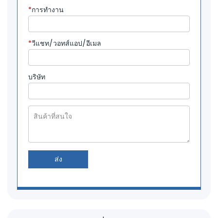
*
การทำงาน
*
วีแชท/วอทส์แอป/อีเมล
บริษัท
ส่ง