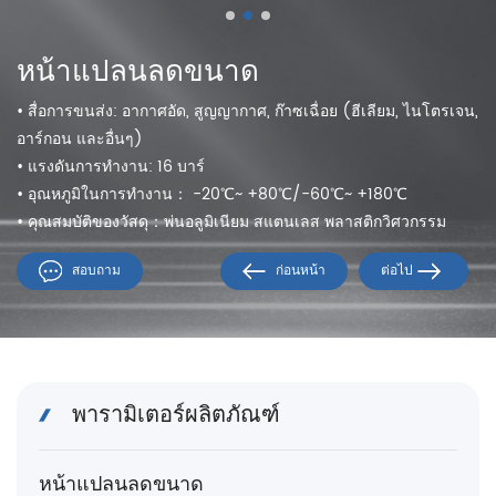
หน้าแปลนลดขนาด
• สื่อการขนส่ง: อากาศอัด, สูญญากาศ, ก๊าซเฉื่อย (ฮีเลียม, ไนโตรเจน,
อาร์กอน และอื่นๆ)
• แรงดันการทำงาน: 16 บาร์
• อุณหภูมิในการทำงาน： -20℃~ +80℃/-60℃~ +180℃
• คุณสมบัติของวัสดุ：พ่นอลูมิเนียม สแตนเลส พลาสติกวิศวกรรม
สอบถาม
ก่อนหน้า
ต่อไป
พารามิเตอร์ผลิตภัณฑ์
หน้าแปลนลดขนาด